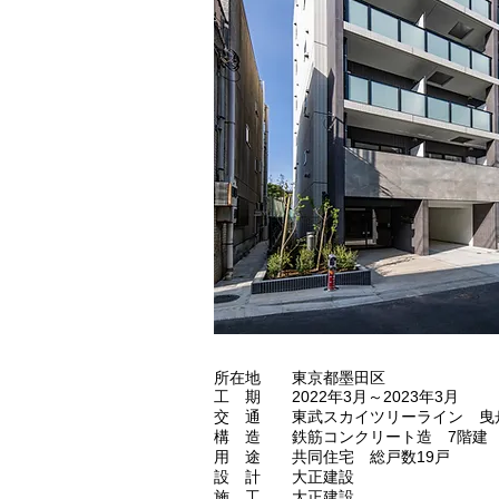
所在地 東京都墨田区
工 期 2022年3月～2023年3月
交 通 東武スカイツリーライン 曳舟
構 造 鉄筋コンクリート造 7階建
​用 途 共同住宅 総戸数19戸
設 計 大正建設
​施 工 大正建設