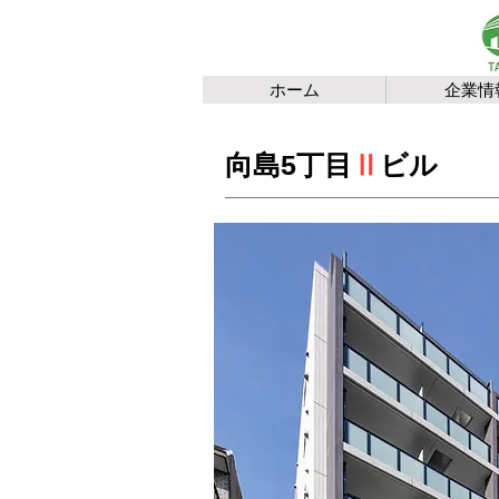
ホーム
企業情
向島5丁目
Ⅱ
ビル