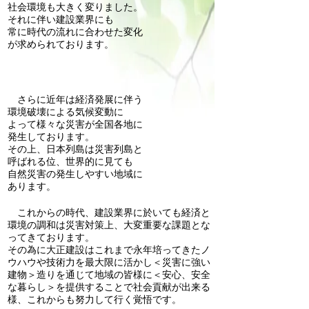
社会環境も
大きく変りました。
それに伴い建設業界にも
常に時代の流れに合わ
せた変化
が
求められております。
​
さらに近年は経済発展に伴う
環境破壊による気候変動に
よって
様々な災害が全国各地に
発生して
おります。
その上、日本列島は災害列島と
呼ばれる位、世界的に見ても
自然災害の発生しやすい
地域に
あります。
これからの時代、建設業界に於いても経済と
環境の調和は災害対策上、大変重要な課題とな
って
きております。
その為に大正建設はこれまで永年培ってきたノ
ウハウや技術力を最大限に活かし
＜災害に強い
建物＞造りを通じて地域の皆様に＜安心、安全
な暮らし＞を提供することで社会貢献
が出来る
様、これからも努力して行く覚悟です。