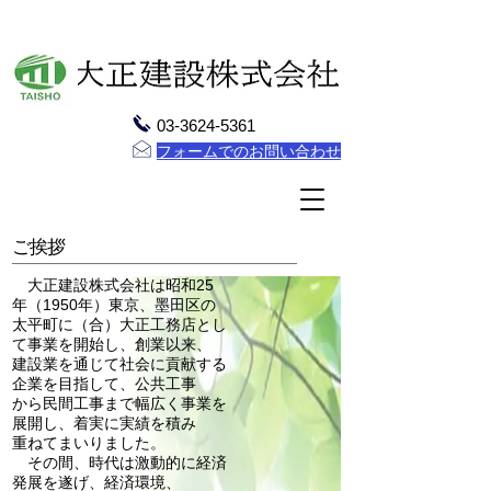
03-3624-5361
フォームでのお問い合わせ
ご挨拶
大正建設株式会社は昭和25
年（1950年）東京、
墨田区の
太平町に（合）大正工務店とし
て事業を開始し、
創業以来、
建設業を通じて
社会に貢献する
企業を目指して、
公共工事
から民間工事まで幅広く
事業を
展開し、着実に
実績を積み
重ねてまいりました。
その間、時代は激動的に経済
発展を遂げ、経済環境、